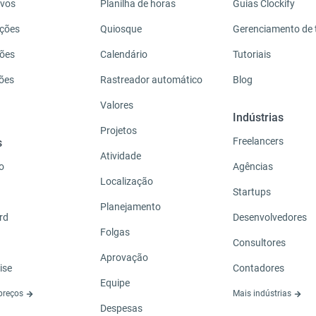
ivos
Planilha de horas
Guias Clockify
ações
Quiosque
Gerenciamento de
ções
Calendário
Tutoriais
ções
Rastreador automático
Blog
Valores
Indústrias
Projetos
Freelancers
s
Atividade
o
Agências
Localização
Startups
Planejamento
rd
Desenvolvedores
Folgas
Consultores
Aprovação
ise
Contadores
Equipe
 preços
Mais indústrias
Despesas