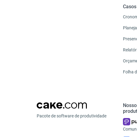
Casos
Crono
Planej
Presen
Relatór
Orçam
Folha 
Nosso
produ
Pacote de software de produtividade
Comuni