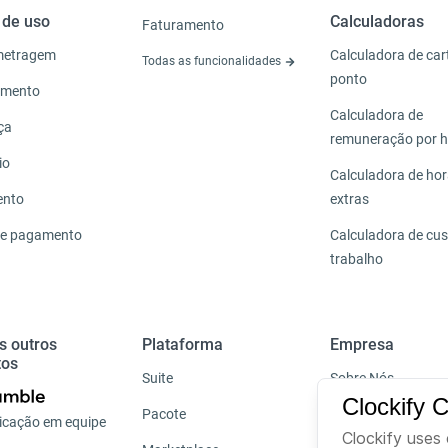
 de uso
Calculadoras
Faturamento
metragem
Calculadora de car
Todas as funcionalidades
ponto
amento
Calculadora de
ça
remuneração por 
io
Calculadora de ho
ento
extras
de pagamento
Calculadora de cus
trabalho
s outros
Plataforma
Empresa
tos
Suite
Sobre Nós
Clockify 
Pacote
Carreiras
cação em equipe
Clockify uses 