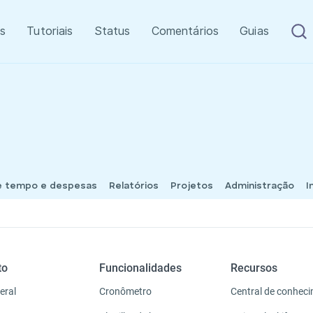
s
Tutoriais
Status
Comentários
Guias
e tempo e despesas
Relatórios
Projetos
Administração
I
to
Funcionalidades
Recursos
eral
Cronômetro
Central de conhec