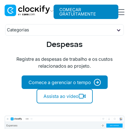
COMEÇAR
GRATUITAMENTE
Clockify
Categorias
Rastreamento de tempo
Controle de Tempo
Despesas
Plaky
Cronômetro
Informes
Gerenciamento de projetos
Planilha de horas
Relatórios
Gestão
Registre as despesas de trabalho e os custos
Calendário
Projetos
Pumble
Planejamento
relacionados ao projeto.
Rastreador
Valores
Comunicação para equipes
Folgas
Quiosque
Atividade
Aprovação
Comece a gerenciar o tempo
Localização
Despesas
Faturamento
Assista ao vídeo
Equipe