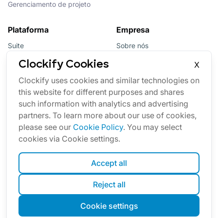
Gerenciamento de projeto
Plataforma
Empresa
Suite
Sobre nós
Pacote
Afiliados
Clockify Cookies
X
Updates
Marca
Clockify uses cookies and similar technologies on
this website for different purposes and shares
Marketplace
such information with analytics and advertising
partners. To learn more about our use of cookies,
please see our
Cookie Policy
. You may select
cookies via Cookie settings.
Accept all
Português
Reject all
Cookies
Termos
Privacidade
Segurança
Mapa do site
Cookie settings
© Clockify
2026
by CAKE.com Inc.