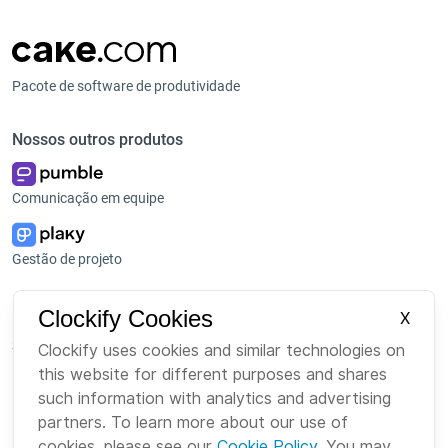
Pacote de software de produtividade
Nossos outros produtos
Comunicação em equipe
Gestão de projeto
Plataforma
Empresa
Clockify Cookies
X
Suite
Sobre Nós
Clockify uses cookies and similar technologies on
this website for different purposes and shares
Pacote
Carreiras
such information with analytics and advertising
Marketplace
Marca
partners. To learn more about our use of
cookies, please see our
Cookie Policy
. You may