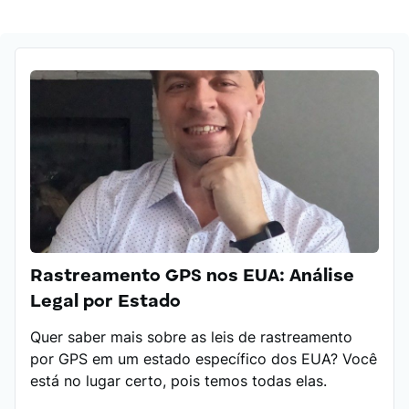
consultora antes de encontrar seu lugar no
marketing.
Além de redatora publicitária, ela também trabalha
como editora, revisando os textos de seus colegas
— função na qual utiliza seu mestrado em língua
inglesa, garantindo que nenhuma palavra passe
despercebida.
Rastreamento GPS nos EUA: Análise
Legal por Estado
Quer saber mais sobre as leis de rastreamento
por GPS em um estado específico dos EUA? Você
está no lugar certo, pois temos todas elas.