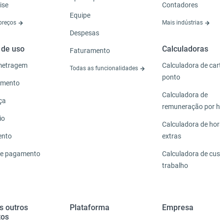
ise
Contadores
Equipe
 preços
Mais indústrias
Despesas
 de uso
Calculadoras
Faturamento
metragem
Calculadora de car
Todas as funcionalidades
ponto
amento
Calculadora de
ça
remuneração por 
io
Calculadora de ho
ento
extras
de pagamento
Calculadora de cus
trabalho
s outros
Plataforma
Empresa
tos