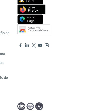
tão de
hora
ras
to de