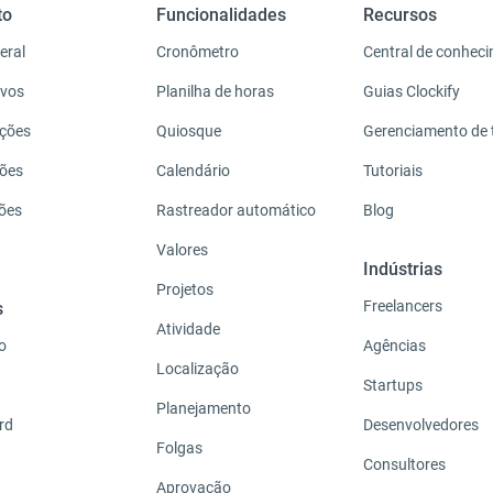
to
Funcionalidades
Recursos
eral
Cronômetro
Central de conhec
ivos
Planilha de horas
Guias Clockify
ações
Quiosque
Gerenciamento de
ções
Calendário
Tutoriais
ções
Rastreador automático
Blog
Valores
Indústrias
Projetos
Freelancers
s
Atividade
o
Agências
Localização
Startups
Planejamento
rd
Desenvolvedores
Folgas
Consultores
Aprovação