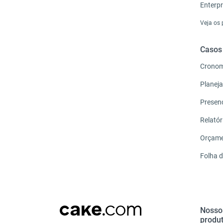
Enterpr
Veja os
Casos
Crono
Planej
Presen
Relatór
Orçam
Folha 
Nosso
produ