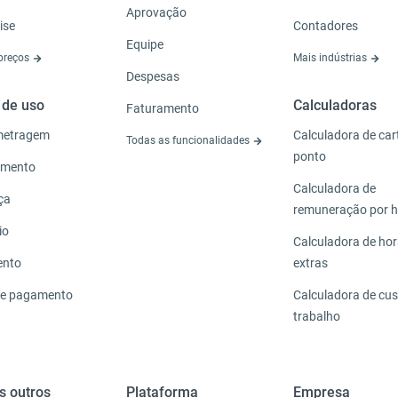
Aprovação
ise
Contadores
Equipe
 preços
Mais indústrias
Despesas
 de uso
Calculadoras
Faturamento
metragem
Calculadora de car
Todas as funcionalidades
ponto
amento
Calculadora de
ça
remuneração por 
io
Calculadora de ho
ento
extras
de pagamento
Calculadora de cus
trabalho
s outros
Plataforma
Empresa