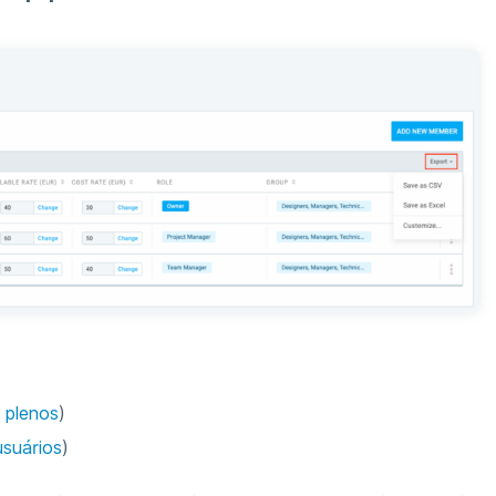
 plenos
)
usuários
)