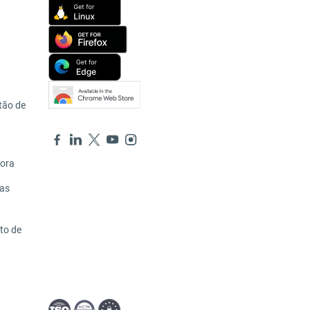
tão de
hora
ras
to de