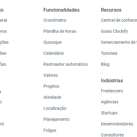
to
Funcionalidades
Recursos
eral
Cronômetro
Central de conhec
ivos
Planilha de horas
Guias Clockify
ações
Quiosque
Gerenciamento de
ções
Calendário
Tutoriais
ções
Rastreador automático
Blog
Valores
Indústrias
Projetos
Freelancers
s
Atividade
o
Agências
Localização
Startups
Planejamento
rd
Desenvolvedores
Folgas
Consultores