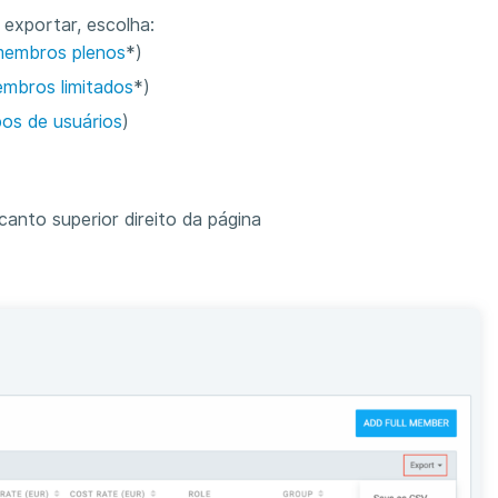
exportar, escolha:
embros plenos
*)
mbros limitados
*)
pos de usuários
)
anto superior direito da página