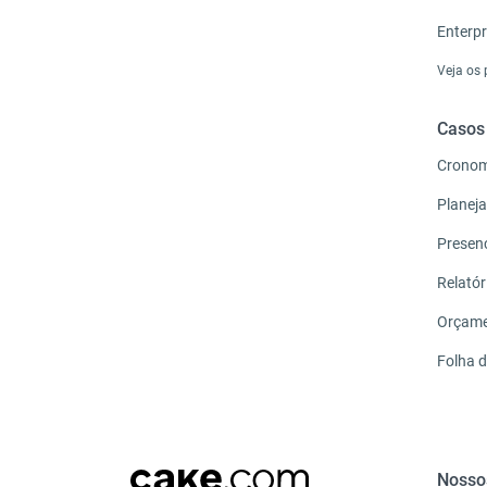
Enterpr
Veja os
Casos
Crono
Planej
Presen
Relatór
Orçam
Folha 
Nosso