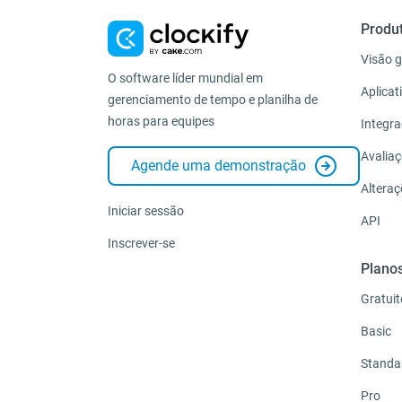
Produ
Visão g
O software líder mundial em
Aplicat
gerenciamento de tempo e planilha de
horas para equipes
Integr
Avalia
Agende uma demonstração
Altera
Iniciar sessão
API
Inscrever-se
Plano
Gratuit
Basic
Standa
Pro