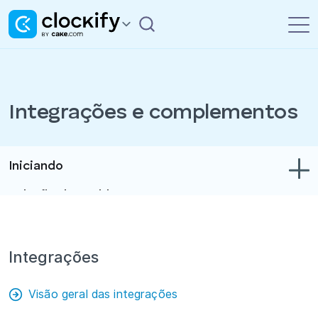
Integrações e complementos
Iniciando
Solução de problemas
Controle de tempo e despesas
Relatórios
Integrações
Projetos
Visão geral das integrações
Administração