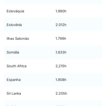
Eslováquia
1.960h
Eslovênia
2.012h
Ilhas Salomão
1.799h
Somália
1.633h
South Africa
2,215h
Espanha
1.908h
Sri Lanka
2.205h