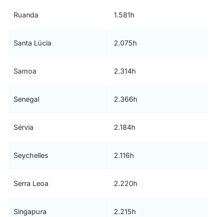
Ruanda
1.581h
Santa Lúcia
2.075h
Samoa
2.314h
Senegal
2.366h
Sérvia
2.184h
Seychelles
2.116h
Serra Leoa
2.220h
Singapura
2.215h