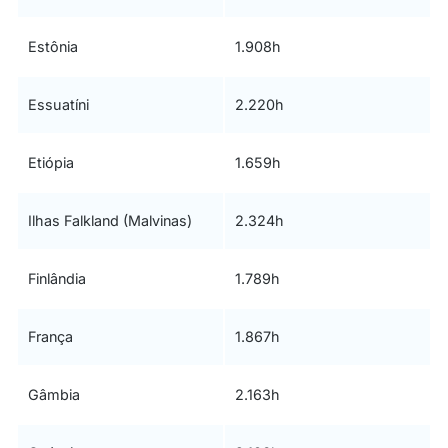
Estônia
1.908h
Essuatíni
2.220h
Etiópia
1.659h
Ilhas Falkland (Malvinas)
2.324h
Finlândia
1.789h
França
1.867h
Gâmbia
2.163h