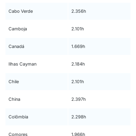
Cabo Verde
2.356h
Camboja
2.101h
Canadá
1.669h
Ilhas Cayman
2.184h
Chile
2.101h
China
2.397h
Colômbia
2.298h
Comores
1.966h