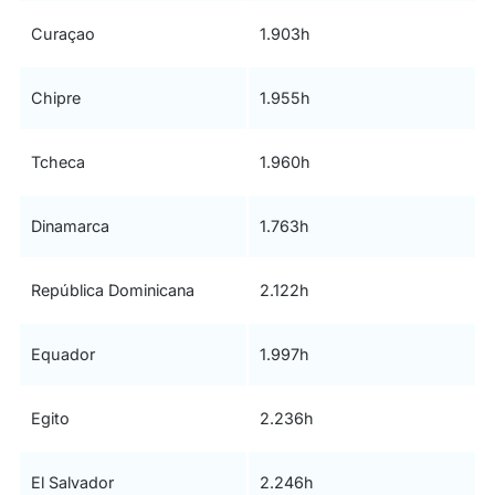
Curaçao
1.903h
Chipre
1.955h
Tcheca
1.960h
Dinamarca
1.763h
República Dominicana
2.122h
Equador
1.997h
Egito
2.236h
El Salvador
2.246h