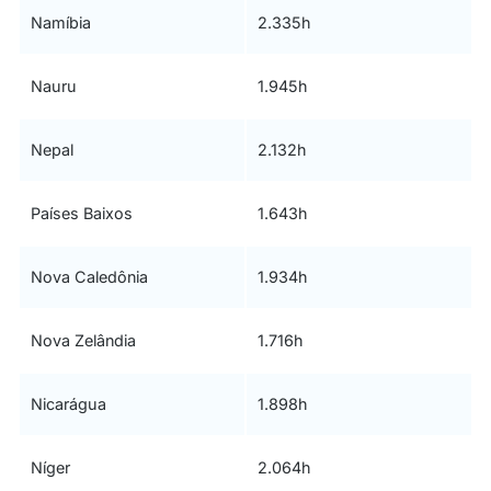
Namíbia
2.335h
Nauru
1.945h
Nepal
2.132h
Países Baixos
1.643h
Nova Caledônia
1.934h
Nova Zelândia
1.716h
Nicarágua
1.898h
Níger
2.064h