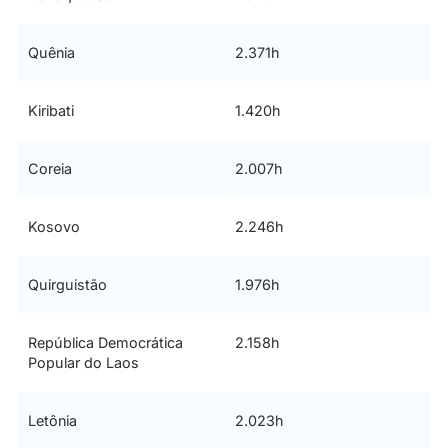
Quênia
2.371h
Kiribati
1.420h
Coreia
2.007h
Kosovo
2.246h
Quirguistão
1.976h
República Democrática
2.158h
Popular do Laos
Letônia
2.023h