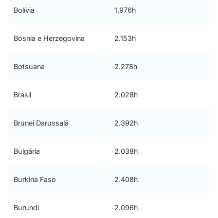
Bolívia
1.976h
Bósnia e Herzegovina
2.153h
Botsuana
2.278h
Brasil
2.028h
Brunei Darussalã
2.392h
Bulgária
2.038h
Burkina Faso
2.408h
Burundi
2.096h