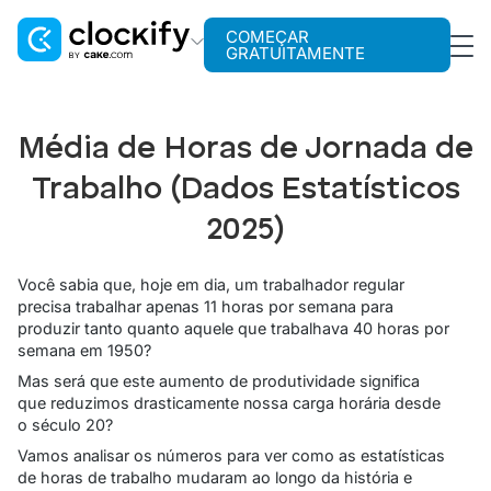
COMEÇAR
GRATUITAMENTE
Clockify
Rastreamento de tempo
Média de Horas de Jornada de
Plaky
Trabalho (Dados Estatísticos
Gerenciamento de projetos
2025)
Pumble
Comunicação para equipes
Você sabia que, hoje em dia, um trabalhador regular
precisa trabalhar apenas 11 horas por semana para
produzir tanto quanto aquele que trabalhava 40 horas por
semana em 1950?
Mas será que este aumento de produtividade significa
que reduzimos drasticamente nossa carga horária desde
o século 20?
Vamos analisar os números para ver como as estatísticas
de horas de trabalho mudaram ao longo da história e