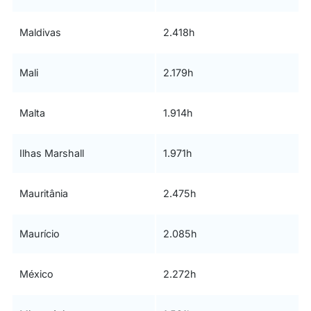
Maldivas
2.418h
Mali
2.179h
Malta
1.914h
Ilhas Marshall
1.971h
Mauritânia
2.475h
Maurício
2.085h
México
2.272h