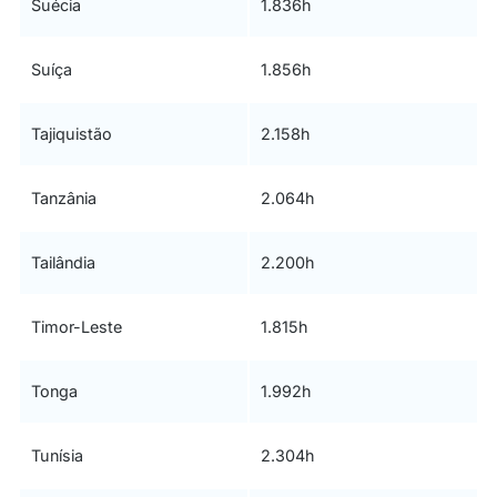
Suécia
1.836h
Suíça
1.856h
Tajiquistão
2.158h
Tanzânia
2.064h
Tailândia
2.200h
Timor-Leste
1.815h
Tonga
1.992h
Tunísia
2.304h