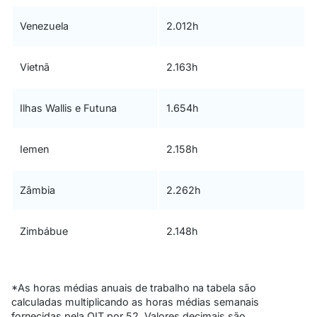
Venezuela
2.012h
Vietnã
2.163h
Ilhas Wallis e Futuna
1.654h
Iemen
2.158h
Zâmbia
2.262h
Zimbábue
2.148h
*As horas médias anuais de trabalho na tabela são
calculadas multiplicando as horas médias semanais
fornecidas pela OIT por 52. Valores decimais são