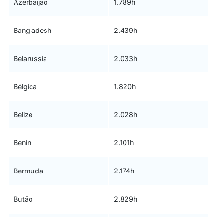
Azerbaijão
1.789h
Bangladesh
2.439h
Belarussia
2.033h
Bélgica
1.820h
Belize
2.028h
Benin
2.101h
Bermuda
2.174h
Butão
2.829h