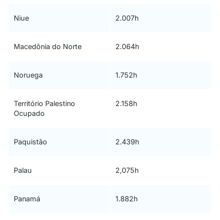
Niue
2.007h
Macedônia do Norte
2.064h
Noruega
1.752h
Território Palestino
2.158h
Ocupado
Paquistão
2.439h
Palau
2,075h
Panamá
1.882h