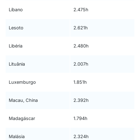
Líbano
2.475h
Lesoto
2.621h
Libéria
2.480h
Lituânia
2.007h
Luxemburgo
1.851h
Macau, China
2.392h
Madagáscar
1.794h
Malásia
2.324h