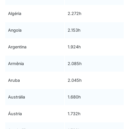
Algéria
2.272h
Angola
2.153h
Argentina
1.924h
Armênia
2.085h
Aruba
2.045h
Austrália
1.680h
Áustria
1.732h