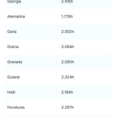
Geórgia
2.106h
Alemanha
1.778h
Gana
2.002h
Grécia
2.064h
Granada
2.090h
Guiana
2.324h
Haiti
2.184h
Honduras
2.267h