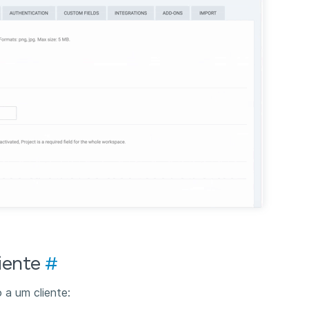
liente
#
 a um cliente: