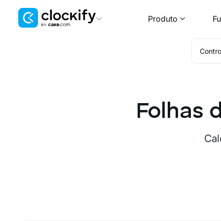
Produto
Fu
Clockify
Contro
Rastreamento de tempo
Plaky
Gerenciamento de projetos
Folhas 
Pumble
Comunicação para equipes
Cal