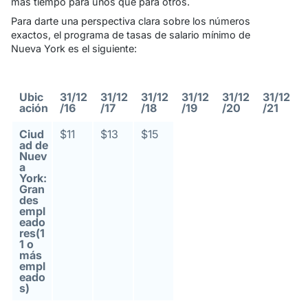
más tiempo para unos que para otros.
Para darte una perspectiva clara sobre los números
exactos, el programa de tasas de salario mínimo de
Nueva York es el siguiente:
Ubic
31/12
31/12
31/12
31/12
31/12
31/12
ación
/16
/17
/18
/19
/20
/21
Ciud
$11
$13
$15
ad de
Nuev
a
York:
Gran
des
empl
eado
res(1
1 o
más
empl
eado
s)