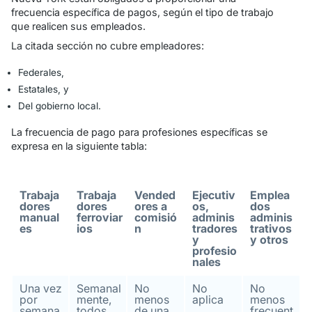
frecuencia específica de pagos, según el tipo de trabajo
que realicen sus empleados.
La citada sección no cubre empleadores:
Federales,
Estatales, y
Del gobierno local.
La frecuencia de pago para profesiones específicas se
expresa en la siguiente tabla:
Trabaja
Trabaja
Vended
Ejecutiv
Emplea
dores
dores
ores a
os,
dos
manual
ferroviar
comisió
adminis
adminis
es
ios
n
tradores
trativos
y
y otros
profesio
nales
Una vez
Semanal
No
No
No
por
mente,
menos
aplica
menos
semana
todos
de una
frecuent