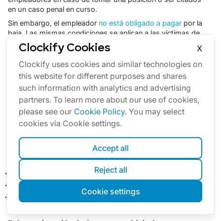
en un caso penal en curso.
Sin embargo, el empleador
no está obligado a pagar
por la
baja. Las mismas condiciones se aplican a las víctimas de
delitos que son llamadas a declarar ante un tribunal de
Clockify Cookies
X
justicia.
Clockify uses cookies and similar technologies on
this website for different purposes and shares
Baja por respuesta de emergencia
such information with analytics and advertising
Si un empleado se encuentra en una situación en la que
partners. To learn more about our use of cookies,
puede actuar como "servicio de primera respuesta", el
please see our
Cookie Policy
. You may select
empleador debe proporcionar un permiso de ausencia
según
la sección 24/28
de la ley ejecutiva.
cookies via Cookie settings.
Dichas políticas se rigen por
el Departamento de
Seguridad Nacional y Preparación para Emergencias
y, por
Accept all
lo general, se aplican a las personas empleadas como:
Reject all
Personal médico y técnicos,
Bomberos, y
Cookie settings
Los agentes de la policía.