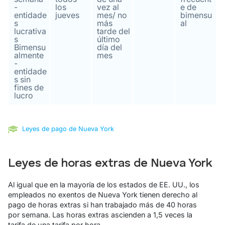
-
los
vez al
e de
entidade
jueves
mes/ no
bimensu
s
más
al
lucrativa
tarde del
s
último
Bimensu
día del
almente
mes
-
entidade
s sin
fines de
lucro
Leyes de pago de Nueva York
Leyes de horas extras de Nueva York
Al igual que en la mayoría de los estados de EE. UU., los
empleados no exentos de Nueva York tienen derecho al
pago de horas extras si han trabajado más de 40 horas
por semana. Las horas extras ascienden a 1,5 veces la
tarifa de una tarifa por hora.