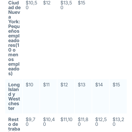
Ciud
$10,5
$12
$13,5
$15
ad de
0
0
Nuev
a
York:
Pequ
eños
empl
eado
res(1
0 o
men
os
empl
eado
s)
Long
$10
$11
$12
$13
$14
$15
Islan
d y
West
ches
ter
Rest
$9,7
$10,4
$11,10
$11,8
$12,5
$13,2
o de
0
0
0
0
0
traba