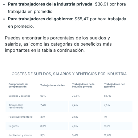
Para trabajadores de la industria privada
: $38,91 por hora
trabajada en promedio.
Para trabajadores del gobierno
: $55,47 por hora trabajada
en promedio.
Puedes encontrar los porcentajes de los sueldos y
salarios, así como las categorías de beneficios más
importantes en la tabla a continuación.
COSTES DE SUELDOS, SALARIOS Y BENEFICIOS POR INDUSTRIA
Componente de
Trabajadores de la
Trabajadores del
Trabajadores civiles
compensación
industria privada
gobierno
Sueldos y salarios
69%
70,5%
61,7%
Tiempo libre
7,4%
7,4%
7,5%
remunerado
Pago suplementario
3,1%
3,5%
1%
Seguros
8,3%
7,6%
11,6%
Jubilación y ahorro
5,1%
3,4%
12,8%