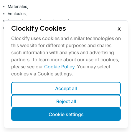
Materiales,
Vehículos,
Herramientas y otro equipamiento, y
Clockify Cookies
Otros elementos proporcionados por la empresa.
X
Clockify uses cookies and similar technologies on
Determinar el coste de los materiales
this website for different purposes and shares
Algunas industrias que hemos mencionado, como la
such information with analytics and advertising
construcción, la manufactura y la industria alimentaria
partners. To learn more about our use of cookies,
dependen primariamente de los materiales y, por lo tanto,
please see our
Cookie Policy
. You may select
los
costes de los materiales
son más altos.
cookies via Cookie settings.
Para determinar el coste de los materiales, ten en cuenta
todos los materiales necesarios para un proyecto y
Accept all
calcula el 5%-10% de "extra", por si acaso.
Si te preguntas por qué es así, la explicación es bastante
Reject all
simple: ocurren accidentes, se derraman cosas, etc.
Más vale prevenir que lamentar, ¿verdad?
Cookie settings
Determinar el coste de los vehículos