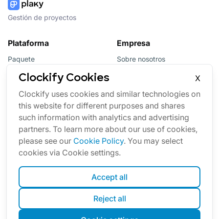
Gestión de proyectos
Plataforma
Empresa
Paquete
Sobre nosotros
Bundle
Afiliados
Clockify Cookies
X
Actualizaciones
Marca
Clockify uses cookies and similar technologies on
this website for different purposes and shares
Marketplace
such information with analytics and advertising
partners. To learn more about our use of cookies,
please see our
Cookie Policy
. You may select
cookies via Cookie settings.
Accept all
Español
Reject all
Cookies
Condiciones
Privacidad
Seguridad
Mapa del sitio