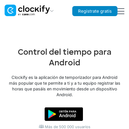
Regístrate gratis
Clockify
Control de tiempo
Plaky
Control del tiempo para
Gestión de proyectos
Android
Pumble
Comunicación en equipo
Clockify es la aplicación de temporizador para Android
más popular que te permite a ti y a tu equipo registrar las
horas que pasáis en movimiento desde un dispositivo
Android.
Más de 500 000 usuarios