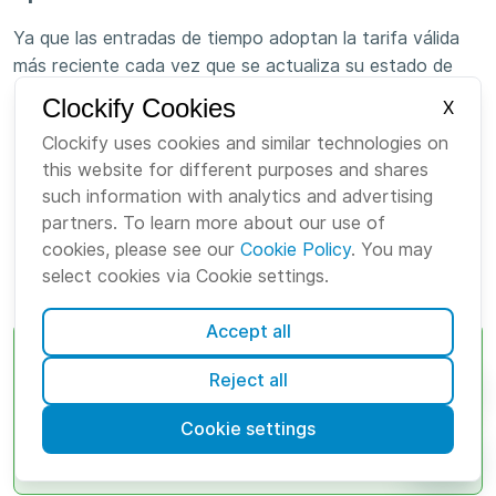
Ya que las entradas de tiempo adoptan la tarifa válida
más reciente cada vez que se actualiza su estado de
facturación, puedes forzar una actualización manual:
Clockify Cookies
X
Ve al
Rastreador
o al
Informe detallado
Clockify uses cookies and similar technologies on
Haz clic en el ícono de facturación
$
para marcar la
this website for different purposes and shares
entrada como no facturable
such information with analytics and advertising
partners. To learn more about our use of
Vuelve a hacer clic para marcarla como facturable.
cookies, please see our
Cookie Policy
. You may
Esta acción restablece la entrada para que utilice la
select cookies via Cookie settings.
tarifa aplicable más reciente.
Accept all
Nota
Reject all
Puedes hacerlo individualmente o usar la
función de
Edición masiva
para editar
Cookie settings
varias entradas a la vez.