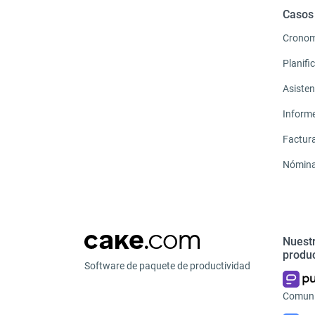
Casos
Cronom
Planifi
Asisten
Inform
Factur
Nómin
Nuestr
produ
Software de paquete de productividad
Comuni