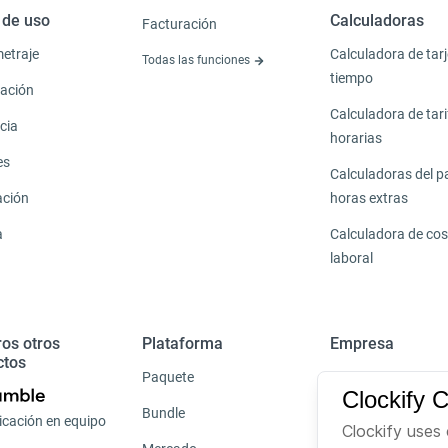
 de uso
Calculadoras
Facturación
etraje
Calculadora de tarj
Todas las funciones
tiempo
cación
Calculadora de tar
cia
horarias
es
Calculadoras del p
ación
horas extras
a
Calculadora de cos
laboral
os otros
Plataforma
Empresa
ctos
Paquete
Sobre nosotros
Clockify 
Bundle
Carreras
cación en equipo
Clockify uses 