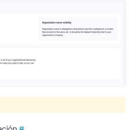
ación
#