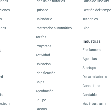
iones
Planilla de horarios
Guías de Clockify
ciones
Quiosco
Gestión del tiempo
s
Calendario
Tutoriales
ades
Rastreador automático
Blog
Tarifas
Industrias
Proyectos
Freelancers
s
Actividad
Agencias
Ubicación
Startups
Planificación
rd
Desarrolladores
Bajas
Consultores
Aprobación
ise
Contables
Equipo
recios
Más industrias
Gastos