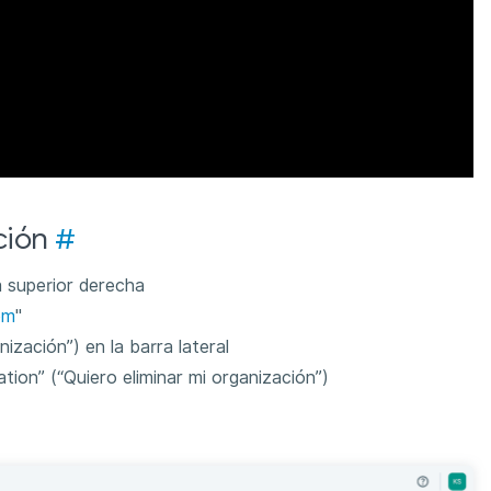
ción
#
na superior derecha
om
"
ización”) en la barra lateral
tion” (“Quiero eliminar mi organización”)