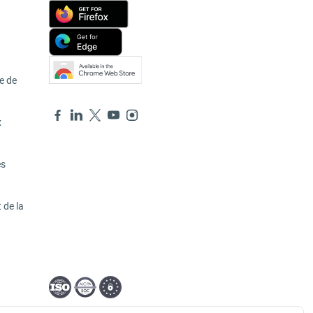
e de
x
es
 de la