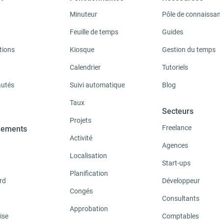
Minuteur
Pôle de connaissa
Feuille de temps
Guides
tions
Kiosque
Gestion du temps
Calendrier
Tutoriels
utés
Suivi automatique
Blog
Taux
Secteurs
Projets
Freelance
ements
Activité
Agences
Localisation
Start-ups
Planification
rd
Développeur
Congés
Consultants
Approbation
ise
Comptables