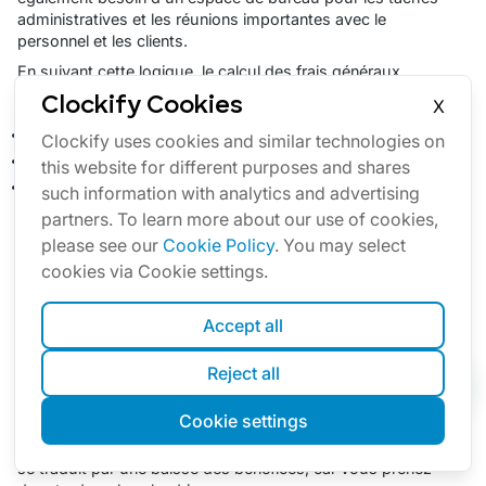
administratives et les réunions importantes avec le
personnel et les clients.
En suivant cette logique, le calcul des frais généraux
implique d'inclure les coûts :
Clockify Cookies
X
du loyer,
Clockify uses cookies and similar technologies on
des services publics et
this website for different purposes and shares
du matériel de bureau.
such information with analytics and advertising
partners. To learn more about our use of cookies,
please see our
Cookie Policy
. You may select
Déterminer d'autres dépenses éventuelles
cookies via Cookie settings.
Même si les trois premières catégories peuvent
représenter tout ce que vous devez couvrir lorsque vous
Accept all
calculez les coûts du matériel et de l'équipement, il est
parfois nécessaire d'inclure d'autres dépenses
Reject all
éventuelles.
Pensez aux cas où les matériaux sont livrés en retard ou
Cookie settings
qu'une pièce d'équipement est cassée, par exemple. Cela
peut ralentir ou retarder l'ensemble du processus, ce qui
se traduit par une baisse des bénéfices, car vous prenez