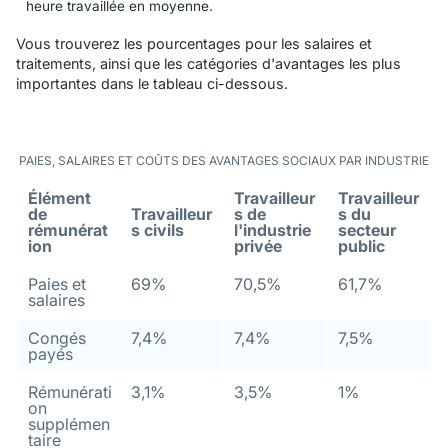
heure travaillée en moyenne.
Vous trouverez les pourcentages pour les salaires et
traitements, ainsi que les catégories d'avantages les plus
importantes dans le tableau ci-dessous.
PAIES, SALAIRES ET COÛTS DES AVANTAGES SOCIAUX PAR INDUSTRIE
Élément
Travailleur
Travailleur
de
Travailleur
s de
s du
rémunérat
s civils
l'industrie
secteur
ion
privée
public
Paies et
69%
70,5%
61,7%
salaires
Congés
7,4%
7,4%
7,5%
payés
Rémunérati
3,1%
3,5%
1%
on
supplémen
taire