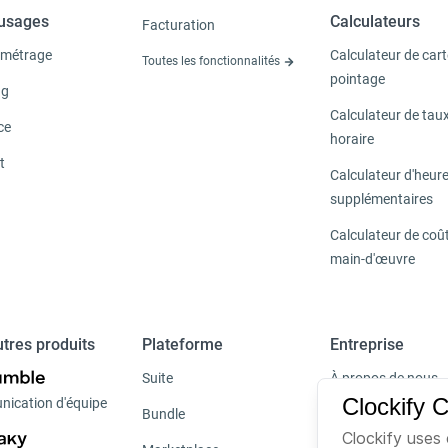
'usages
Calculateurs
Facturation
métrage
Calculateur de cart
Toutes les fonctionnalités
pointage
ng
Calculateur de tau
ce
horaire
t
Calculateur d'heur
supplémentaires
Calculateur de coût
main-d'œuvre
tres produits
Plateforme
Entreprise
Suite
À propos de nous
Clockify 
ication d'équipe
Bundle
Emploi
Clockify uses 