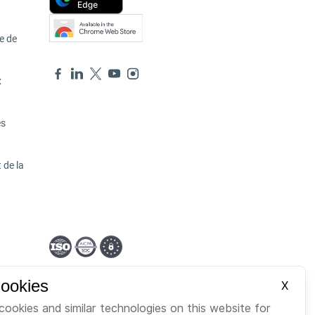
e de
x
es
 de la
French
Cookies
X
cookies and similar technologies on this website for