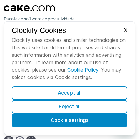
Pacote de software de produtividade
Clockify Cookies
X
Nossos outros produtos
Clockify uses cookies and similar technologies on
this website for different purposes and shares
Comunicação em equipe
such information with analytics and advertising
partners. To learn more about our use of
cookies, please see our
Cookie Policy
. You may
Gestão de projeto
select cookies via Cookie settings.
Plataforma
Empresa
Accept all
Suite
Sobre Nós
Reject all
Pacote
Carreiras
Cookie settings
Marketplace
Marca