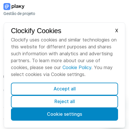
Gestão de projeto
Plataforma
Empresa
Clockify Cookies
X
Suite
Sobre Nós
Clockify uses cookies and similar technologies on
this website for different purposes and shares
Pacote
Carreiras
such information with analytics and advertising
Marketplace
Marca
partners. To learn more about our use of
cookies, please see our
Cookie Policy
. You may
select cookies via Cookie settings.
Accept all
Portuguese
Reject all
Cookies
Termos
Privacidade
Segurança
Mapa do site
Cookie settings
© Clockify
2026 by CAKE.com Inc.