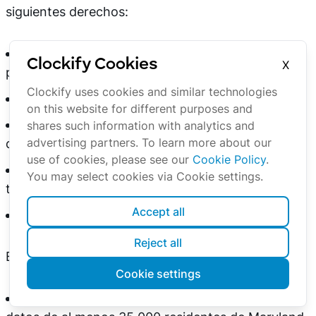
siguientes derechos:
El derecho a acceder, corregir o eliminar datos
Clockify Cookies
X
personales,
Clockify uses cookies and similar technologies
El derecho a adquirir una copia de los datos,
on this website for different purposes and
El derecho a rechazar el procesamiento de sus
shares such information with analytics and
advertising partners. To learn more about our
datos con fines publicitarios o similares,
use of cookies, please see our
Cookie Policy
.
El derecho a obtener una lista de todos los
You may select cookies via Cookie settings.
terceros con acceso a los datos, y
Accept all
El derecho a revocar su consentimiento.
Reject all
Esta ley se aplicará a las siguientes entidades:
Cookie settings
Organizaciones o personas que recopilen los