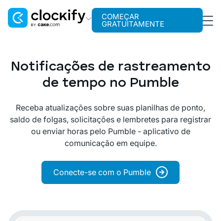
COMEÇAR
GRATUITAMENTE
Clockify
Rastreamento de tempo
Notificações de rastreamento
Plaky
de tempo no Pumble
Gerenciamento de projetos
Receba atualizações sobre suas planilhas de ponto,
Pumble
saldo de folgas, solicitações e lembretes para registrar
Comunicação para equipes
ou enviar horas pelo Pumble - aplicativo de
comunicação em equipe.
Conecte-se com o Pumble