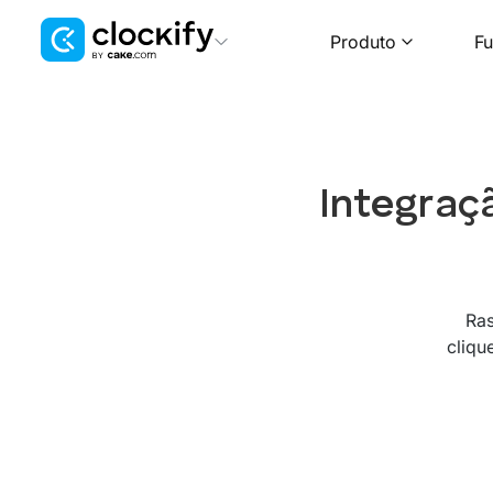
Produto
Fu
Clockify
Rastreamento de tempo
Plaky
Gerenciamento de projetos
Integraç
Pumble
Comunicação para equipes
Ras
cliqu