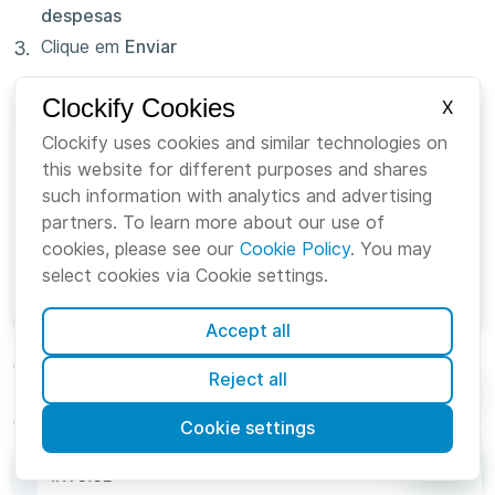
despesas
Clique em
Enviar
Clockify Cookies
X
Clockify uses cookies and similar technologies on
this website for different purposes and shares
such information with analytics and advertising
partners. To learn more about our use of
cookies, please see our
Cookie Policy
. You may
select cookies via Cookie settings.
Accept all
O cliente receberá um e-mail contendo um link para
Reject all
baixar a fatura em PDF, juntamente com um PIN de
quatro dígitos para abrir o arquivo.
Cookie settings