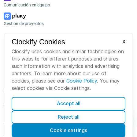
Comunicación en equipo
Gestión de proyectos
Plataforma
Empresa
Clockify Cookies
X
Paquete
Sobre nosotros
Clockify uses cookies and similar technologies on
this website for different purposes and shares
Bundle
Carreras
such information with analytics and advertising
Mercado
Marca
partners. To learn more about our use of
cookies, please see our
Cookie Policy
. You may
select cookies via Cookie settings.
Accept all
Spanish
Reject all
Cookies
Condiciones
Privacidad
Seguridad
Mapa del sitio
Cookie settings
© Clockify
2026 by CAKE.com Inc.