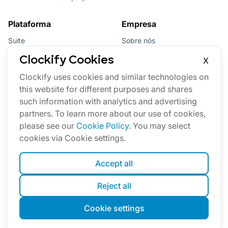
Plataforma
Empresa
Suite
Sobre nós
Pacote
Afiliados
Clockify Cookies
X
Updates
Marca
Clockify uses cookies and similar technologies on
this website for different purposes and shares
Marketplace
such information with analytics and advertising
partners. To learn more about our use of cookies,
please see our
Cookie Policy
. You may select
cookies via Cookie settings.
Accept all
Português
Reject all
Cookies
Termos
Privacidade
Segurança
Mapa do site
Cookie settings
© Clockify
2026
by CAKE.com Inc.