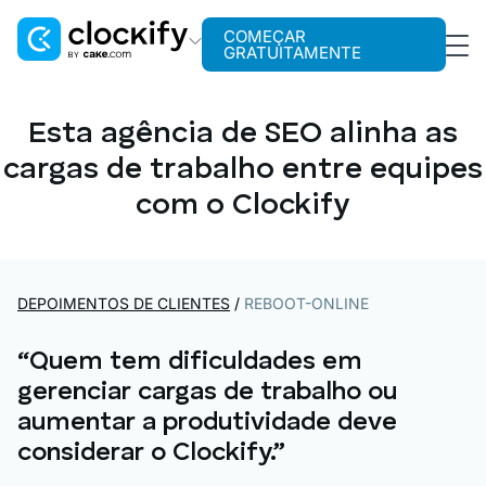
COMEÇAR
GRATUITAMENTE
Clockify
Rastreamento de tempo
Esta agência de SEO alinha as
cargas de trabalho entre equipes
Plaky
Gerenciamento de projetos
com o Clockify
Pumble
Comunicação para equipes
DEPOIMENTOS DE CLIENTES
/
REBOOT-ONLINE
“Quem tem dificuldades em
gerenciar cargas de trabalho ou
aumentar a produtividade deve
considerar o Clockify.”