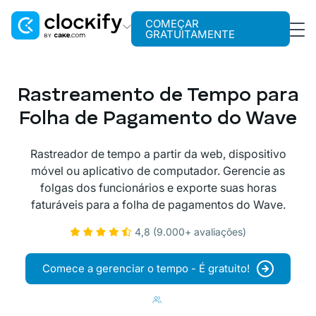
COMEÇAR
GRATUITAMENTE
Clockify
Rastreamento de tempo
Rastreamento de Tempo para
Plaky
Folha de Pagamento do Wave
Gerenciamento de projetos
Rastreador de tempo a partir da web, dispositivo
Pumble
móvel ou aplicativo de computador. Gerencie as
Comunicação para equipes
folgas dos funcionários e exporte suas horas
faturáveis para a folha de pagamentos do Wave.
4,8 (9.000+ avaliações)
Comece a gerenciar o tempo - É gratuito!