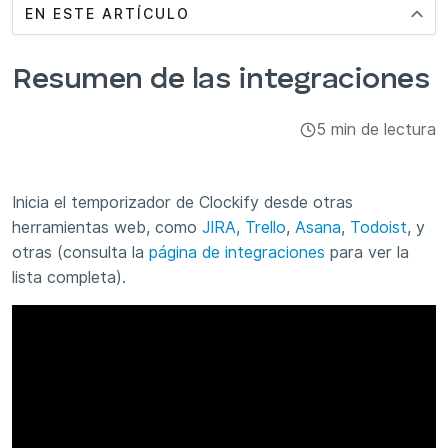
EN ESTE ARTÍCULO
Administración
Integraciones y complementos
Resumen de las integraciones
Aplicaciones
5 min de lectura
Inicia el temporizador de Clockify desde otras
herramientas web, como
JIRA
,
Trello
,
Asana
,
Todoist
, y
otras (consulta la
página de integraciones
para ver la
lista completa).