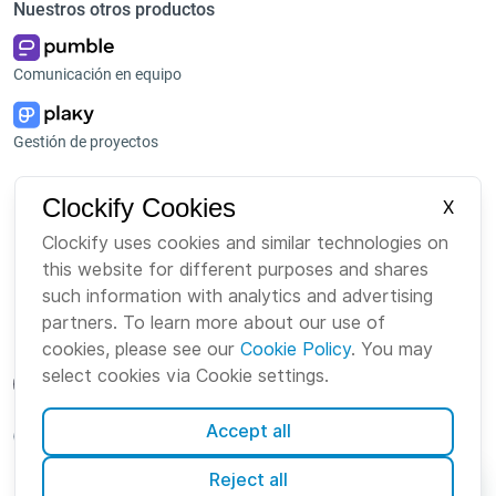
Nuestros otros productos
Comunicación en equipo
Gestión de proyectos
Plataforma
Empresa
Clockify Cookies
X
Paquete
Sobre nosotros
Clockify uses cookies and similar technologies on
this website for different purposes and shares
Bundle
Carreras
such information with analytics and advertising
Mercado
Marca
partners. To learn more about our use of
cookies, please see our
Cookie Policy
. You may
select cookies via Cookie settings.
Accept all
Spanish
Reject all