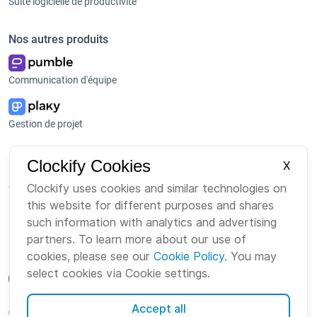
Suite logicielle de productivité
Nos autres produits
Communication d'équipe
Gestion de projet
Plateforme
Entreprise
Clockify Cookies
X
Suite
À propos de nous
Clockify uses cookies and similar technologies on
this website for different purposes and shares
Bundle
Emploi
such information with analytics and advertising
Marketplace
Marque
partners. To learn more about our use of
cookies, please see our
Cookie Policy
. You may
select cookies via Cookie settings.
Accept all
French