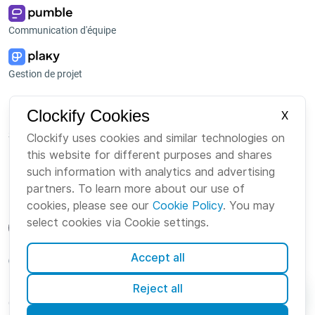
Communication d'équipe
Gestion de projet
Plateforme
Entreprise
Clockify Cookies
X
Suite
À propos de nous
Clockify uses cookies and similar technologies on
this website for different purposes and shares
Bundle
Emploi
such information with analytics and advertising
Marketplace
Marque
partners. To learn more about our use of
cookies, please see our
Cookie Policy
. You may
select cookies via Cookie settings.
Accept all
French
Reject all
Cookies
Conditions
Confidentialité
Sécurité
Plan du site