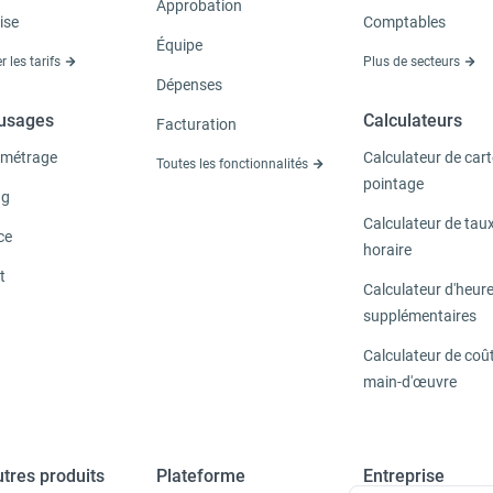
Approbation
ise
Comptables
Équipe
r les tarifs
Plus de secteurs
Dépenses
'usages
Calculateurs
Facturation
métrage
Calculateur de cart
Toutes les fonctionnalités
pointage
ng
Calculateur de tau
ce
horaire
t
Calculateur d'heur
supplémentaires
Calculateur de coût
main-d'œuvre
tres produits
Plateforme
Entreprise