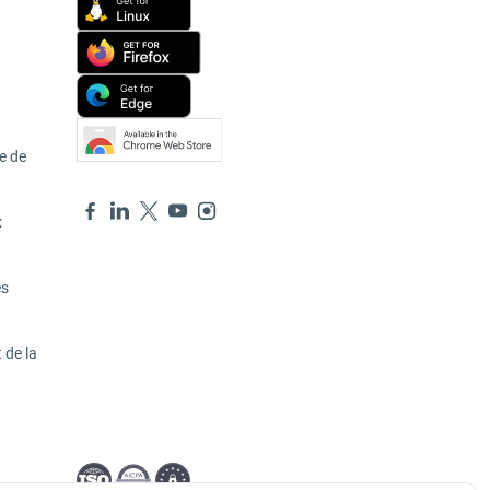
e de
x
es
 de la