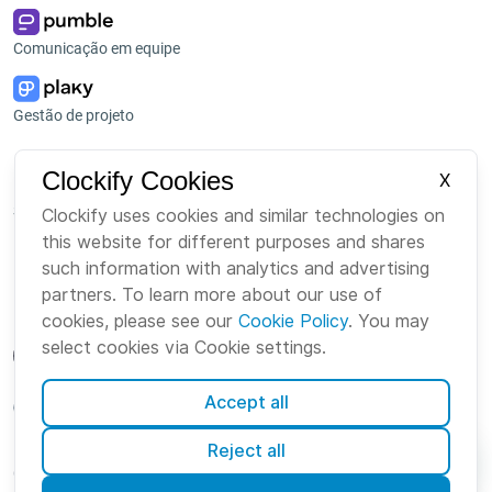
Comunicação em equipe
Gestão de projeto
Plataforma
Empresa
Clockify Cookies
X
Suite
Sobre Nós
Clockify uses cookies and similar technologies on
this website for different purposes and shares
Pacote
Carreiras
such information with analytics and advertising
Marketplace
Marca
partners. To learn more about our use of
cookies, please see our
Cookie Policy
. You may
select cookies via Cookie settings.
Accept all
Portuguese
Reject all
Cookies
Termos
Privacidade
Segurança
Mapa do site