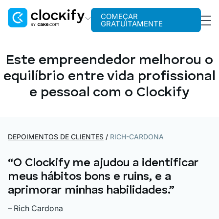
COMEÇAR
GRATUITAMENTE
Clockify
Rastreamento de tempo
Este empreendedor melhorou o
equilíbrio entre vida profissional
Plaky
Gerenciamento de projetos
e pessoal com o Clockify
Pumble
Comunicação para equipes
DEPOIMENTOS DE CLIENTES
/
RICH-CARDONA
“O Clockify me ajudou a identificar
meus hábitos bons e ruins, e a
aprimorar minhas habilidades.”
– Rich Cardona