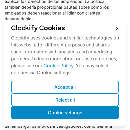
explicar los derechos de los empleados. La política
también debería proporcionar pautas sobre cómo los
empleados deben reaccionar al lidiar con clientes
desagradables.
Crear una política del lugar de trabajo que empodera a los
Clockify Cookies
X
empleados definitivamente ayudará a que los trabajadores
Clockify uses cookies and similar technologies on
se sientan respetados en el lugar de trabajo, lo que les
this website for different purposes and shares
ayudará a ser menos cansados emocionalmente.
such information with analytics and advertising
partners. To learn more about our use of cookies,
Conclusión: El trabajo emocional no
please see our
Cookie Policy
. You may select
cookies via Cookie settings.
tiene que ser agotador
Accept all
Manejar tus emociones, reprimiéndolas o evocándolas,
para que se adapten mejor a tu puesto de trabajo es la
esencia del trabajo emocional.
Reject all
Cuando creó este término, Arlie Hochschild se enfocó
Cookie settings
exclusivamente en la gestión de las emociones en el lugar
de trabajo.
Sin embargo, para otros investigadores, como Gemma