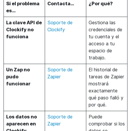
Si el problema
Contacta…
¿Por qué?
es…
La clave API de
Soporte de
Gestiona las
Clockify no
Clockify
credenciales de
funciona
tu cuenta y el
acceso a tu
espacio de
trabajo.
Un Zap no
Soporte de
El historial de
pudo
Zapier
tareas de Zapier
funcionar
mostrará
exactamente
qué paso falló y
por qué.
Los datos no
Soporte de
Puede
aparecen en
Zapier
comprobar si los
Clockify.
datos se