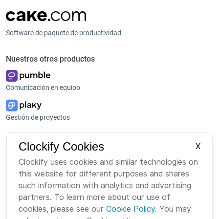
Software de paquete de productividad
Nuestros otros productos
Comunicación en equipo
Gestión de proyectos
Plataforma
Empresa
Clockify Cookies
X
Paquete
Sobre nosotros
Clockify uses cookies and similar technologies on
this website for different purposes and shares
Bundle
Carreras
such information with analytics and advertising
Mercado
Marca
partners. To learn more about our use of
cookies, please see our
Cookie Policy
. You may