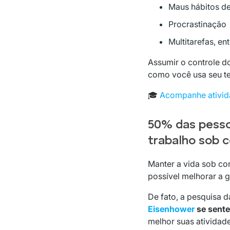
Maus hábitos d
Procrastinação
Multitarefas, en
Assumir o controle do
como você usa seu tem
🎓
Acompanhe ativida
50% das pesso
trabalho sob c
Manter a vida sob co
possível melhorar a g
De fato, a pesquisa d
Eisenhower
se sente
melhor suas atividade