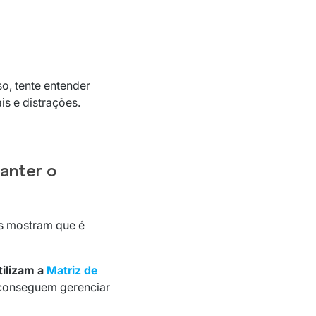
o, tente entender
is e distrações.
anter o
s mostram que é
tilizam a
Matriz de
s conseguem gerenciar