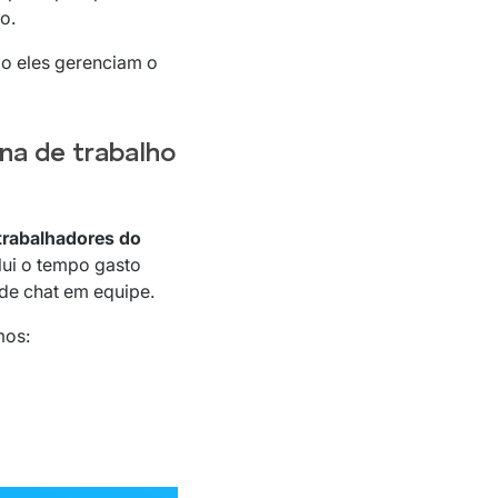
o.
o eles gerenciam o
a de trabalho
trabalhadores do
clui o tempo gasto
 de chat em equipe.
mos: