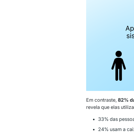
Em contraste,
82% da
revela que elas utili
33% das pessoas
24% usam a caix