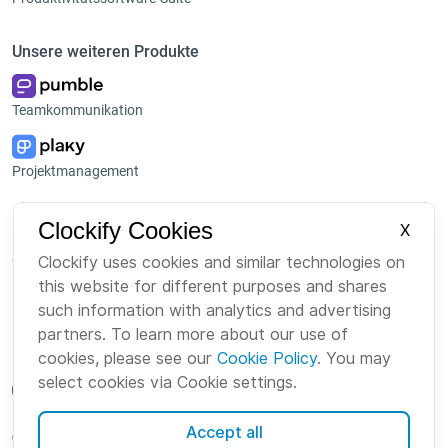
Unsere weiteren Produkte
Teamkommunikation
Projektmanagement
Plattform
Unternehmen
Clockify Cookies
X
Suite
Über uns
Clockify uses cookies and similar technologies on
this website for different purposes and shares
Bundle
Karriere
such information with analytics and advertising
Marketplace
Brand
partners. To learn more about our use of
cookies, please see our
Cookie Policy
. You may
select cookies via Cookie settings.
Accept all
German