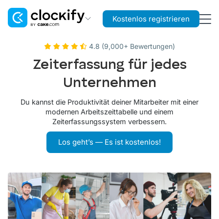
Kostenlos registrieren
Clockify
4.8 (9,000+ Bewertungen)
Zeit- und Kostenerfassung
Zeiterfassung für jedes
Plaky
Unternehmen
Projekt- und Aufgabenmanagement
Du kannst die Produktivität deiner Mitarbeiter mit einer
Pumble
modernen Arbeitszeittabelle und einem
Teamkommunikation and Zusammenarbeit
Zeiterfassungssystem verbessern.
Los geht’s — Es ist kostenlos!