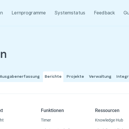
en
Lernprogramme
Systemstatus
Feedback
Gu
en
 Ausgabenerfassung
Berichte
Projekte
Verwaltung
Integ
kt
Funktionen
Ressourcen
ht
Timer
Knowledge Hub