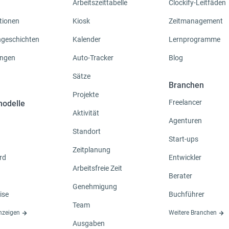
Arbeitszeittabelle
Clockify-Leitfäden
tionen
Kiosk
Zeitmanagement
geschichten
Kalender
Lernprogramme
ngen
Auto-Tracker
Blog
Sätze
Branchen
Projekte
Freelancer
modelle
Aktivität
Agenturen
Standort
Start-ups
Zeitplanung
rd
Entwickler
Arbeitsfreie Zeit
Berater
Genehmigung
ise
Buchführer
Team
anzeigen
Weitere Branchen
Ausgaben