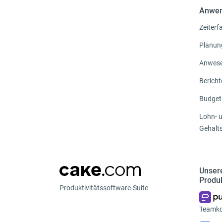
Anwen
Zeiter
Planun
Anwese
Bericht
Budget
Lohn- 
Gehalt
Unser
Produ
Produktivitätssoftware-Suite
Teamk