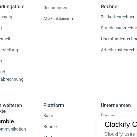
dungsfälle
Rechner
Rechnungen
fassung
Zeitkartenrechner
Alle Funktionen
g
Stundensatzrechn
nheit
Überstundenrechn
erstellung
Arbeitskostenrech
s
und
sabrechnung
e weiteren
Plattform
Unternehmen
kte
Suite
Über uns
Clockify 
Bundle
Karriere
ommunikation
Clockify uses 