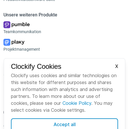
Unsere weiteren Produkte
Teamkommunikation
Projektmanagement
Plattform
Unternehmen
Clockify Cookies
X
Suite
Über uns
Clockify uses cookies and similar technologies on
this website for different purposes and shares
Bundle
Karriere
such information with analytics and advertising
Marketplace
Brand
partners. To learn more about our use of
cookies, please see our
Cookie Policy
. You may
select cookies via Cookie settings.
Accept all
German