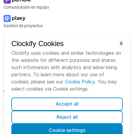
Comunicación en equipo
Gestión de proyectos
Plataforma
Empresa
Clockify Cookies
X
Paquete
Sobre nosotros
Clockify uses cookies and similar technologies on
this website for different purposes and shares
Bundle
Carreras
such information with analytics and advertising
Mercado
Marca
partners. To learn more about our use of
cookies, please see our
Cookie Policy
. You may
select cookies via Cookie settings.
Accept all
Spanish
Reject all
Cookies
Condiciones
Privacidad
Seguridad
Mapa del sitio
Cookie settings