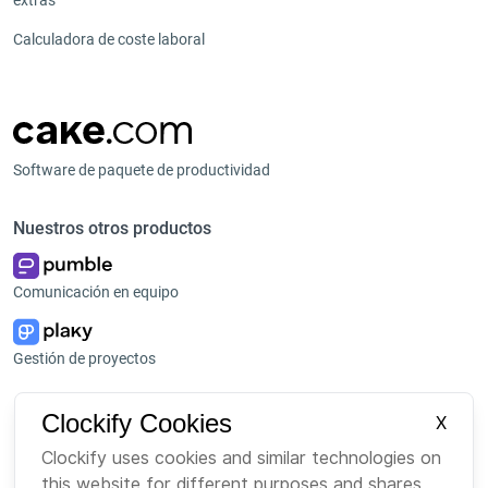
extras
Calculadora de coste laboral
Software de paquete de productividad
Nuestros otros productos
Comunicación en equipo
Gestión de proyectos
Plataforma
Empresa
Clockify Cookies
X
Paquete
Sobre nosotros
Clockify uses cookies and similar technologies on
this website for different purposes and shares