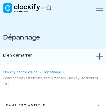
Dépannage
Bien démarrer
Dépannage
Clockify centre d’aide
Dépannage
Suivi du temps et des dépenses
Comment désinstaller les applis mobiles Clockify (Android et
iOS)
Rapports
Projets
Administration
DANS CET ARTICLE