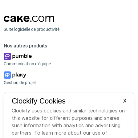
Suite logicielle de productivité
Nos autres produits
Communication d'équipe
Gestion de projet
Plateforme
Entreprise
Clockify Cookies
X
Suite
À propos de nous
Clockify uses cookies and similar technologies on
this website for different purposes and shares
Bundle
Emploi
such information with analytics and advertising
Marketplace
Marque
partners. To learn more about our use of