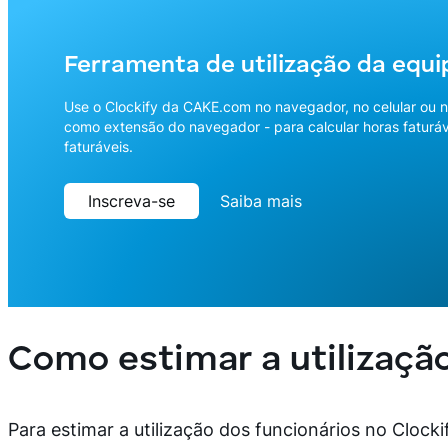
Ferramenta de utilização da equi
Use o Clockify da CAKE.com no navegador, no celular ou n
como extensão do navegador - para calcular horas faturáv
faturáveis.
Inscreva-se
Saiba mais
Como estimar a utilização
Para estimar a utilização dos funcionários no Clocki