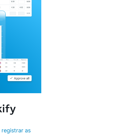
ify
a
registrar as