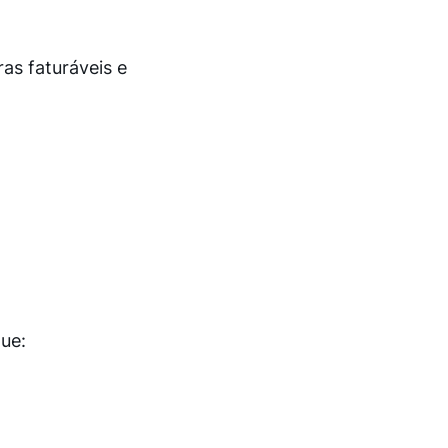
s faturáveis ​​e
que: