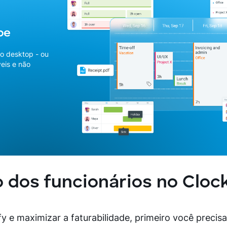
pe
o desktop - ou
eis e não
 dos funcionários no Clock
fy e maximizar a faturabilidade, primeiro você precis