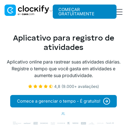
COMEÇAR
GRATUITAMENTE
Clockify
Rastreamento de tempo
Aplicativo para registro de
Plaky
atividades
Gerenciamento de projetos
Aplicativo online para rastrear suas atividades diárias.
Pumble
Registre o tempo que você gasta em atividades e
Comunicação para equipes
aumente sua produtividade.
4,8 (9.000+ avaliações)
Comece a gerenciar o tempo - É gratuito!