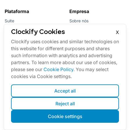
Plataforma
Empresa
Suite
Sobre nós
Pacote
Afiliados
Clockify Cookies
X
Updates
Marca
Clockify uses cookies and similar technologies on
this website for different purposes and shares
Marketplace
such information with analytics and advertising
partners. To learn more about our use of cookies,
please see our
Cookie Policy
. You may select
cookies via Cookie settings.
Accept all
Português
Reject all
Cookies
Termos
Privacidade
Segurança
Mapa do site
Cookie settings
© Clockify
2026
by CAKE.com Inc.