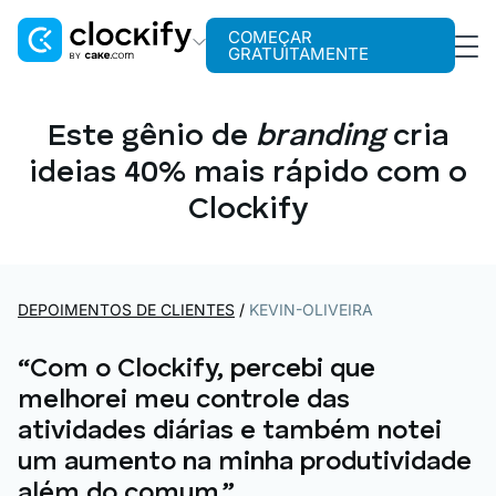
COMEÇAR
GRATUITAMENTE
Clockify
Rastreamento de tempo
Este gênio de
branding
cria
ideias 40% mais rápido com o
Plaky
Gerenciamento de projetos
Clockify
Pumble
Comunicação para equipes
DEPOIMENTOS DE CLIENTES
/
KEVIN-OLIVEIRA
“Com o Clockify, percebi que
melhorei meu controle das
atividades diárias e também notei
um aumento na minha produtividade
além do comum.”