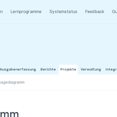
en
Lernprogramme
Systemstatus
Feedback
Gu
 Ausgabenerfassung
Berichte
Projekte
Verwaltung
Integ
sagediagramm
ramm