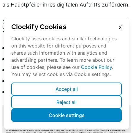
als Hauptpfeiler ihres digitalen Auftritts zu fördern.
Die Richtlinie basiert auf mehreren
Clockify Cookies
X
Grundprinzipien, wie zum Beispiel:
Clockify uses cookies and similar technologies
on this website for different purposes and
Qualität sicherstellen,
shares such information with analytics and
Respekt fördern,
advertising partners. To learn more about our
use of cookies, please see our
Cookie Policy
.
Menschen schützen,
You may select cookies via Cookie settings.
Plattformen beobachten und
Accept all
Transparenz schaffen
Reject all
Cookie settings