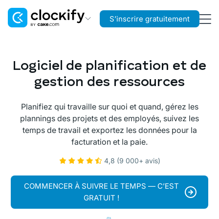
S’inscrire gratuitement
Clockify
Suivi du temps
Logiciel de planification et de
Plaky
gestion des ressources
Gestion de projet
Planifiez qui travaille sur quoi et quand, gérez les
Pumble
plannings des projets et des employés, suivez les
Communication d’équipe
temps de travail et exportez les données pour la
facturation et la paie.
4,8 (9 000+ avis)
COMMENCER À SUIVRE LE TEMPS — C’EST
GRATUIT !