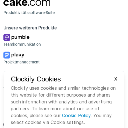
Produktivitätssoftware-Suite
Unsere weiteren Produkte
Teamkommunikation
Projektmanagement
Plattform
Unternehmen
Clockify Cookies
X
Suite
Über uns
Clockify uses cookies and similar technologies on
this website for different purposes and shares
Bundle
Karriere
such information with analytics and advertising
Marketplace
Brand
partners. To learn more about our use of
cookies, please see our
Cookie Policy
. You may
select cookies via Cookie settings.